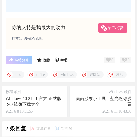
你的支持是我最大的动力
给TA打赏
打赏1元爱你么么哒
0
0
海报分享
收藏
举报
kms
office
windows
好网站
激活
教程
软件
Windows
软件
Windows 10 21H1 官方 正式版
桌面股票小工具：蓝光迷你股
ISO 镜像下载大全
票
2021-6-8 13:55:56
2021-6-11 10:43:00
2 条回复
A
M
文章作者
管理员