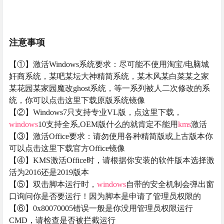
注意事项
【①】激活Windows系统要求：尽可能不使用淘宝/电脑城
奸商系统，某吧某坛大神精简系统，某木风某白菜某之家
某花园某家园魔改ghost系统，等一系列被人二次修改的系
统，你可以点击这里下载原版系统镜像
【②】Windows7只支持专业VL版，点这里下载，
windows
10支持全系,OEM版什么的就肯定不能用
kms
激活
【③】激活Office要求：请勿使用各种精简版或上古版本你
可以点击这里下载官方Office镜像
【④】KMS激活Office时，请根据你安装的软件版本选择激
活为2016还是2019版本
【⑤】双击脚本运行时，
windows
自带的安全机制会弹出窗
口询问你是否要运行！因为脚本是申请了管理员权限的
【⑥】0x80070005错误一般是你没用管理员权限运行
CMD，请检查是否被拦截运行