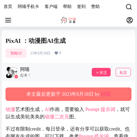
首页
阿喵手机卡
客户端
帮助
签到
赞助
PixAI ：动漫图AI生成
0
智能AI
23年8月18日
阿喵
关注
私信
起来！
本文最后更新于 2023年8月18日 by
阿喵
动漫
艺术图生成，
AI
作画，需要输入
Prompt
提示词
，就可
以生成美轮美奂的
动漫
二次元
图。
不过有限制credit，每日登录，还有分享可以获取credit。也
有网友生成的图，可以下载，参考
Prompt
提示词
。查看使