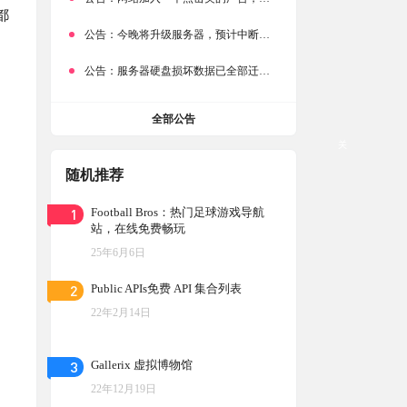
都
公告：
今晚将升级服务器，预计中断时常为1分钟
公告：
服务器硬盘损坏数据已全部迁移备份，网站恢复完成！
全部公告
关
随机推荐
1
Football Bros：热门足球游戏导航
站，在线免费畅玩
25年6月6日
2
Public APIs免费 API 集合列表
22年2月14日
3
Gallerix 虚拟博物馆
22年12月19日