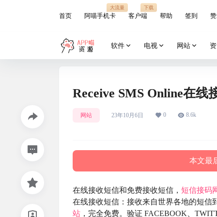
大流量
下载
首页
阿喵手机卡
客户端
帮助
签到
赞
软件
电视
网站
资
Receive SMS Onli
0
8.6k
网站
23年10月6日
本文最后
在线接收短信和免费接收短信，
短信接码
在线接收短信：接收来自世界各地的短信
站
，完全免费。验证 FACEBOOK、TWI