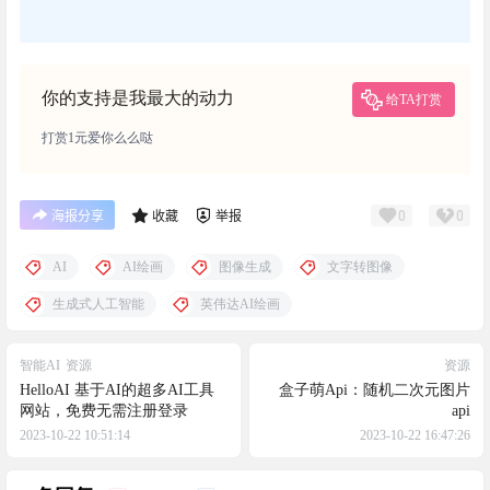
你的支持是我最大的动力
给TA打赏
打赏1元爱你么么哒
0
0
海报分享
收藏
举报
AI
AI绘画
图像生成
文字转图像
生成式人工智能
英伟达AI绘画
智能AI
资源
资源
HelloAI 基于AI的超多AI工具
盒子萌Api：随机二次元图片
网站，免费无需注册登录
api
2023-10-22 10:51:14
2023-10-22 16:47:26