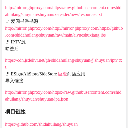
http://mirror.ghproxy.com/https://raw.githubusercontent.com/shid
ahuilang/shuyuan/shuyuan/xsreader/new/resources.txt
🚩 爱阅书香书源
http://mirror.ghproxy.com/http://mirror.ghproxy.com/https://github
.com/shidahuilang/shuyuan/raw/main/aiyueshuxiang.ibs
🚩 IPTV源
筛选后
https://cdn.jsdelivr.net/gh/shidahuilang/shuyuan@shuyuan/iptv.tx
t
🚩 ESign/AltStore/SideStore
巨魔
商店应用
导入链接
http://mirror.ghproxy.com/https://raw.githubusercontent.com/shid
ahuilang/shuyuan/shuyuan/ipa.json
项目链接
https://github.com/shidahuilang/shuyuan