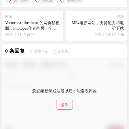
读不舍手
阅读源
香色闺阁
网站
网站
Vectorpea-illustrator 的网页移植
MP4电影网站，支持磁力和电
版，Photopea作者的另一个项
驴下载
目
2023-12-11 15:19:25
2023-12-12 16:15:38
0 条回复
A
M
文章作者
管理员
欢迎您，新朋友，感谢参与互动！
确认修改
您必须登录或注册以后才能发表评论
登录