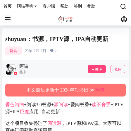
首页
阿喵手机卡
客户端
帮助
签到
赞助
shuyuan：书源，IPTV源，IPA自动更新
0
网站
23年12月12日
阿喵
关注
私信
起来！
本文最后更新于 2024年7月6日 by
阿喵
香色闺阁
+阅读3.0书源+
源阅读
+爱阅书香+
读不舍手
+IPTV
源+IPA
巨魔
应用=自动更新
这个项目收集整理了
阅读源
，IPTV源和IPA源。大家可以
直接订阅获取资源更新。