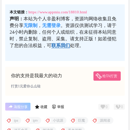
本文链接：
https://www.appmiu.com/18810.html
声明：
本站为个人非盈利博客，资源均网络收集且免
费分享
无限制
，
无需登录
。资源仅供测试学习，请于
24小时内删除，任何个人或组织，在未征得本站同意
时，禁止复制、盗用、采集。请支持正版！如若侵犯
了您的合法权益，可
联系我们
处理。
你的支持是我最大的动力
给TA打赏
打赏1元爱你么么哒
0
0
海报分享
收藏
举报
ipa
iptv
小说源
巨魔
源阅读