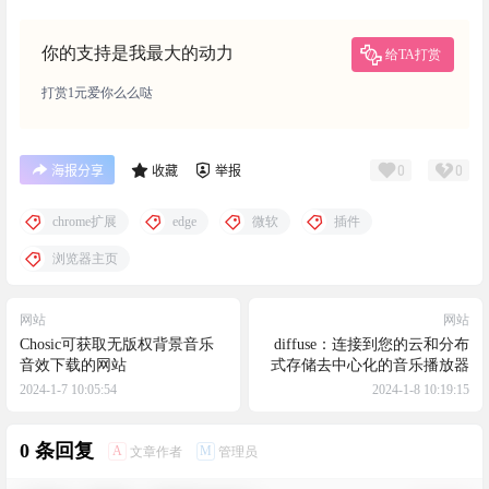
你的支持是我最大的动力
给TA打赏
打赏1元爱你么么哒
0
0
海报分享
收藏
举报
chrome扩展
edge
微软
插件
浏览器主页
网站
网站
Chosic可获取无版权背景音乐
diffuse：连接到您的云和分布
音效下载的网站
式存储去中心化的音乐播放器
2024-1-7 10:05:54
2024-1-8 10:19:15
0 条回复
A
M
文章作者
管理员