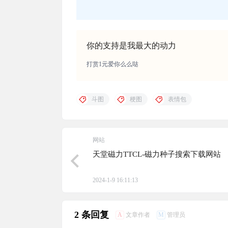
你的支持是我最大的动力
打赏1元爱你么么哒
斗图
梗图
表情包
网站
天堂磁力TTCL-磁力种子搜索下载网站
2024-1-9 16:11:13
2 条回复
A
M
文章作者
管理员