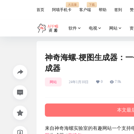
大流量
下载
首页
阿喵手机卡
客户端
帮助
签到
赞
软件
电视
网站
资
神奇海螺-梗图生成器：
成器
0
7.9k
网站
24年1月10日
本文最后
来自神奇海螺实验室的有趣网站一个支持