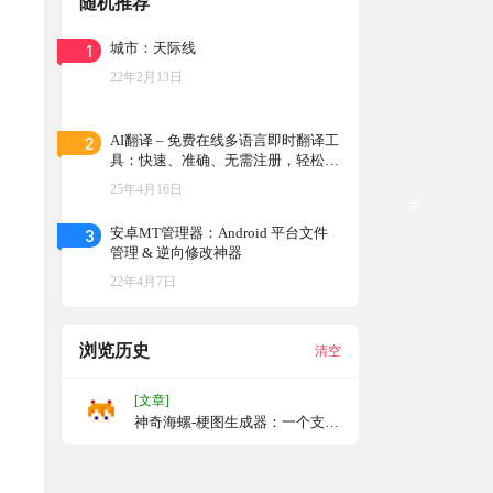
随机推荐
1
城市：天际线
22年2月13日
2
AI翻译 – 免费在线多语言即时翻译工
具：快速、准确、无需注册，轻松应
对多场景语言转换需求，能够提供准
25年4月16日
确自然的翻译结果，并具备智能语言
关
检测功能
3
安卓MT管理器：Android 平台文件
管理 & 逆向修改神器
22年4月7日
浏览历史
清空
[文章]
神奇海螺-梗图生成器：一个支持
电子包浆的所见即所得的梗图生
成器