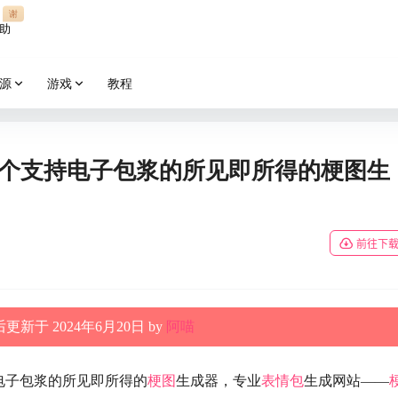
谢
助
源
游戏
教程
一个支持电子包浆的所见即所得的梗图生
前往下
更新于 2024年6月20日 by
阿喵
电子包浆的所见即所得的
梗图
生成器，专业
表情包
生成网站——