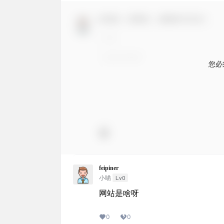
欢迎您，新朋友，感谢参与互动！
您必
feipiner
Lv0
小喵
网站是啥呀
0
0