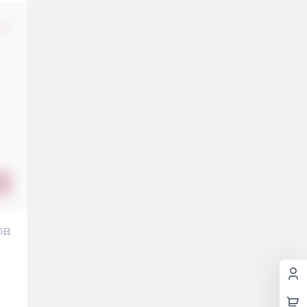
修改
5日