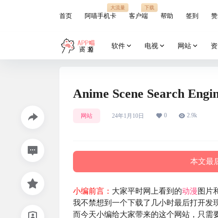
大流量
下载
首页
阿喵手机卡
客户端
帮助
签到
赞
软件
电视
网站
资
Anime Scene Searc
0
2.9k
网站
24年1月10日
本文最后
小编前言：
大家平时网上看到的
动漫
图片
我不禁想到一个下载了几小时最后打开发
而今天小编给大家带来的这个网站，只需