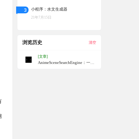
3
小程序：水文生成器
21年7月15日
浏览历史
清空
[文章]
AnimeSceneSearchEngine：一个
查找动漫出处的网站
有
网