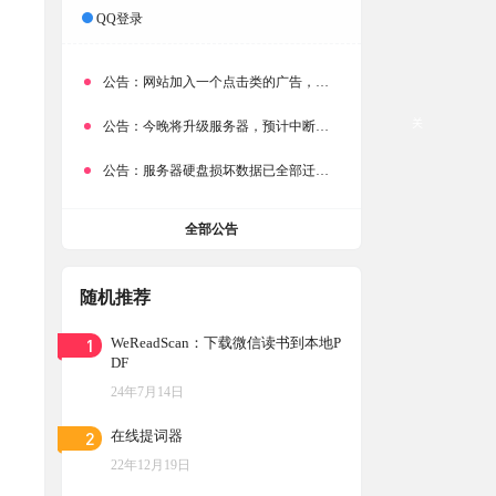
QQ登录
公告：
网站加入一个点击类的广告，大家点击下载按钮需要注意
关
公告：
今晚将升级服务器，预计中断时常为1分钟
公告：
服务器硬盘损坏数据已全部迁移备份，网站恢复完成！
全部公告
随机推荐
1
WeReadScan：下载微信读书到本地P
DF
24年7月14日
2
在线提词器
22年12月19日
，