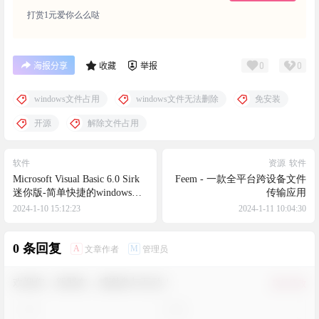
打赏1元爱你么么哒
0
0
海报分享
收藏
举报
windows文件占用
windows文件无法删除
免安装
开源
解除文件占用
软件
资源
软件
Microsoft Visual Basic 6.0 Sirk
Feem - 一款全平台跨设备文件
迷你版-简单快捷的windows开
传输应用
发工具
2024-1-10 15:12:23
2024-1-11 10:04:30
0 条回复
A
M
文章作者
管理员
欢迎您，新朋友，感谢参与互动！
确认修改