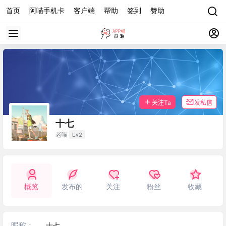
首页
阿喵手机卡
客户端
帮助
签到
赞助
关注Ta
发私信
十七
Lv2
老喵
概览
发布的
关注
粉丝
收藏
昵称：
十七