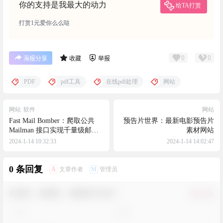
你的支持是我最大的动力
给TA打赏
打赏1元爱你么么哒
0
0
海报分享
收藏
举报
PDF
pdf工具
在线pdf处理
网站
网站
软件
网站
Fast Mail Bomber：爬取公共
预告片世界：最新电影预告片
Mailman 接口实现千量级邮件
素材网站
轰炸机
2024-1-14 10:32:33
2024-1-14 14:02:47
0 条回复
A
M
文章作者
管理员
欢迎您，新朋友，感谢参与互动！
确认修改