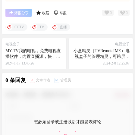
0
0
海报分享
收藏
举报
CCTV
TV
直播
电视盒子
电视盒子
MY-TV我的电视，免费电视直
小盒精灵（TVRemoteIME）电
播软件，内置直播源，快，超
视盒子的管理精灵，可跨屏远
级快！mytv
程输入、跨屏远程控制盒子、
2024-1-17 13:45:26
2024-2-8 12:25:07
远程文件管理，直播，投屏
0 条回复
A
M
文章作者
管理员
欢迎您，新朋友，感谢参与互动！
确认修改
您必须登录或注册以后才能发表评论