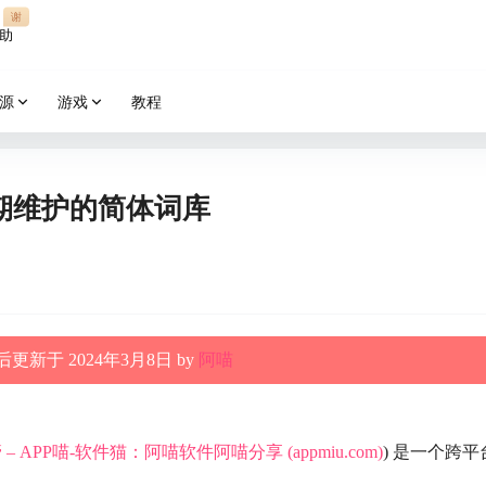
谢
助
源
游戏
教程
长期维护的简体词库
更新于 2024年3月8日 by
阿喵
。
 APP喵-软件猫：阿喵软件阿喵分享 (appmiu.com)
) 是一个跨平