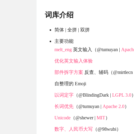
词库介绍
简体 | 全拼 | 双拼
主要功能
melt_eng
英文输入（@tumuyan |
Apach
优化英文输入体验
部件拆字方案
反查、辅码（@mirtlecn 
自整理的 Emoji
以词定字
（@BlindingDark |
LGPL 3.0
长词优先
（@tumuyan |
Apache 2.0
）
Unicode
（@shewer |
MIT
）
数字、人民币大写
（@98wubi）