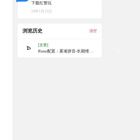
下载红警玩
24年1月12日
浏览历史
清空
[文章]
Rime配置：雾凇拼音-长期维护
关
的简体词库