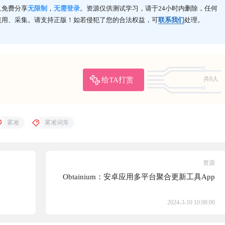
且免费分享
无限制
，
无需登录
。资源仅供测试学习，请于24小时内删除，任何
盗用、采集。请支持正版！如若侵犯了您的合法权益，可
联系我们
处理。
给TA打赏
共0人
雾凇
雾凇词库
资源
Obtainium：安卓应用多平台聚合更新工具App
2024-3-10 10:00:00