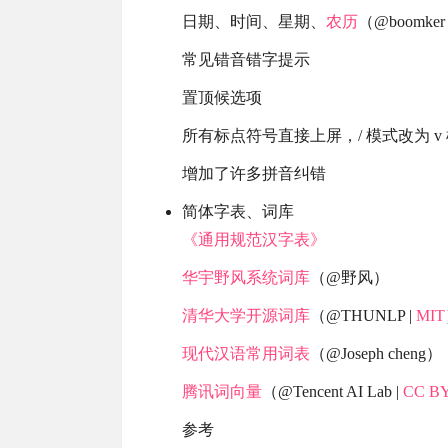
日期、时间、星期、
农历
（@boomker 
常见错音错字提示
置顶候选项
所有标点符号直接上屏，/ 模式改为 v 
增加了许多拼音纠错
简体字表、词库
《通用规范汉字表》
华宇野风系统词库
（@野风）
清华大学开源词库
（@THUNLP |
MIT
现代汉语常用词表
（@Joseph cheng）
腾讯词向量
（@Tencent AI Lab |
CC BY
参考