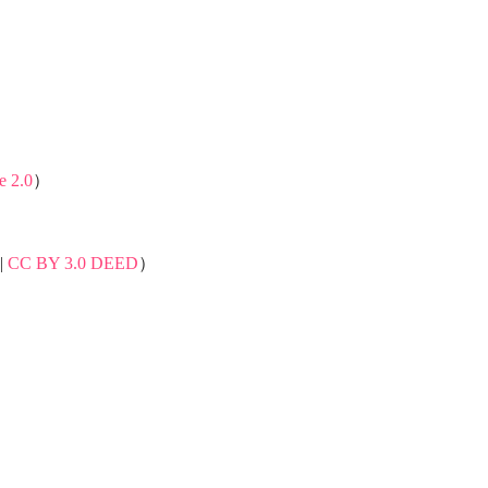
e 2.0
）
|
CC BY 3.0 DEED
）
）