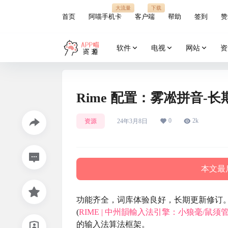
大流量
下载
首页
阿喵手机卡
客户端
帮助
签到
赞
软件
电视
网站
资
Rime 配置：雾凇拼音-
0
2k
资源
24年3月8日
本文最后
功能齐全，词库体验良好，长期更新修订
(
RIME | 中州韻輸入法引擎：小狼毫/鼠须管 –
的输入法算法框架。