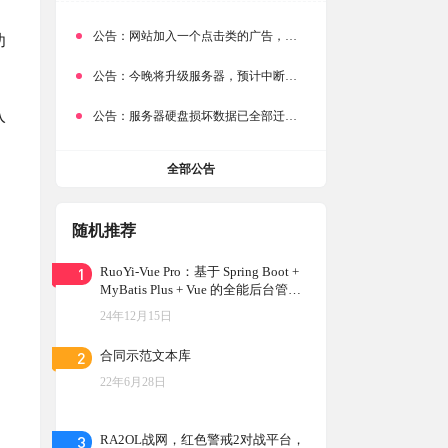
公告：
网站加入一个点击类的广告，大家点击下载按钮需要注意
功
公告：
今晚将升级服务器，预计中断时常为1分钟
入
公告：
服务器硬盘损坏数据已全部迁移备份，网站恢复完成！
全部公告
随机推荐
1
RuoYi-Vue Pro：基于 Spring Boot +
MyBatis Plus + Vue 的全能后台管理
系统，支持 RBAC 动态权限、数据
24年12月15日
权限、SaaS 多租户、Flowable 工作
流等功能
2
合同示范文本库
22年6月28日
3
RA2OL战网，红色警戒2对战平台，