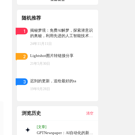
随机推荐
1
揭秘梦境：免费AI解梦，探索潜意识
的奥秘，利用先进的人工智能技术提
供梦境解析和分析服务，帮助用户理
24年11月11日
解梦境的含义，探索潜意识思维
2
Lightshot图片转链接分享
21年5月30日
3
迟到的更新，送给最好的ta
19年9月28日
浏览历史
清空
[文章]
GPTNewspaper：AI自动化的新闻