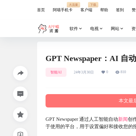
大流量
下载
首页
阿喵手机卡
客户端
帮助
签到
赞
软件
电视
网站
资
GPT Newspaper：AI
0
810
智能AI
24年3月30日
本文最后
GPT Newspaper 通过人工智能自动
新闻
创
于使用的平台，用于设置偏好和接收您的