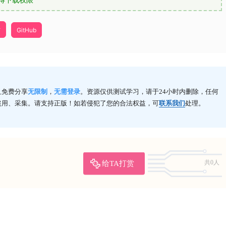
得下载权限
站
GitHub
且免费分享
无限制
，
无需登录
。资源仅供测试学习，请于24小时内删除，任何
盗用、采集。请支持正版！如若侵犯了您的合法权益，可
联系我们
处理。
给TA打赏
共0人