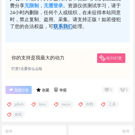
费分享
无限制
，
无需登录
。资源仅供测试学习，请于
24小时内删除，任何个人或组织，在未征得本站同意
时，禁止复制、盗用、采集。请支持正版！如若侵犯
了您的合法权益，可
联系我们
处理。
你的支持是我最大的动力
给TA打赏
打赏1元爱你么么哒
0
0
海报分享
收藏
举报
github
linux
macos
存档
工具
游戏
软件
软件