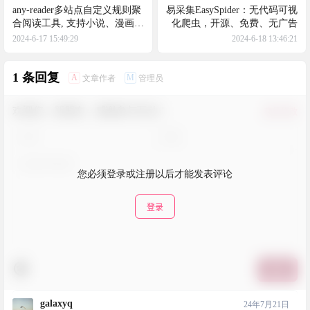
any-reader多站点自定义规则聚
易采集EasySpider：无代码可视
合阅读工具, 支持小说、漫画、
化爬虫，开源、免费、无广告
视频
2024-6-17 15:49:29
2024-6-18 13:46:21
1 条回复
A
M
文章作者
管理员
欢迎您，新朋友，感谢参与互动！
确认修改
您必须登录或注册以后才能发表评论
登录
提交
galaxyq
24年7月21日