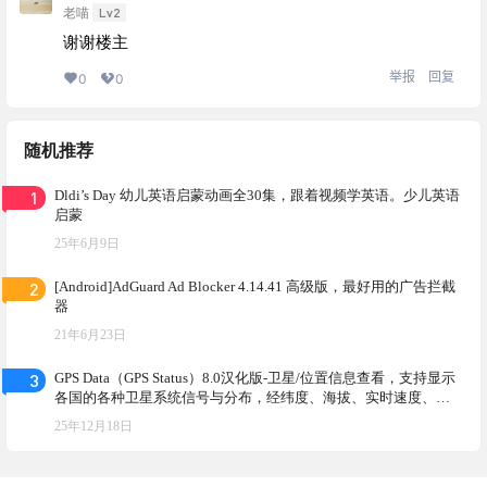
Lv2
老喵
谢谢楼主
举报
回复
0
0
随机推荐
1
Dldi’s Day 幼儿英语启蒙动画全30集，跟着视频学英语。少儿英语
启蒙
25年6月9日
2
[Android]AdGuard Ad Blocker 4.14.41 高级版，最好用的广告拦截
器
21年6月23日
3
GPS Data（GPS Status）8.0汉化版-卫星/位置信息查看，支持显示
各国的各种卫星系统信号与分布，经纬度、海拔、实时速度、日
出落时间等
25年12月18日