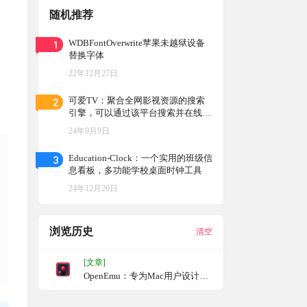
随机推荐
1
WDBFontOverwrite苹果未越狱设备
替换字体
22年12月27日
2
可爱TV：聚合全网影视资源的搜索
引擎，可以通过该平台搜索并在线观
看或下载电影、电视剧、动漫、综艺
24年9月9日
等内容
3
Education-Clock：一个实用的班级信
息看板，多功能学校桌面时钟工具
24年12月20日
浏览历史
清空
[文章]
OpenEmu：专为Mac用户设计的
开源视频游戏模拟器