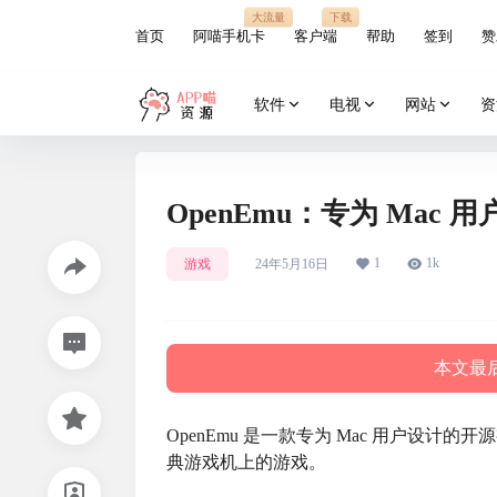
大流量
下载
首页
阿喵手机卡
客户端
帮助
签到
赞
软件
电视
网站
资
OpenEmu：专为 Ma
1
1k
游戏
24年5月16日
本文最后
OpenEmu 是一款专为 Mac 用户设计的开
典游戏机上的游戏。