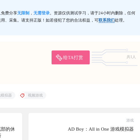
且免费分享
无限制
，
无需登录
。资源仅供测试学习，请于24小时内删除，任何
盗用、采集。请支持正版！如若侵犯了您的合法权益，可
联系我们
处理。
给TA打赏
共1人
戏模拟器
视频游戏
游戏
幕底部的休
AD Boy：All in One 游戏模拟器
折