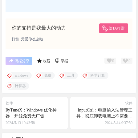
你的支持是我最大的动力
给TA打赏
打赏1元爱你么么哒
0
0
海报分享
收藏
举报
windows
免费
工具
科学计算
计算器
软件
软件
RyTuneX：Windows 优化神
InputCtrl：电脑输入法管理工
器，开源免费无广告
具，彻底卸载电脑上不需要的
输入法
2024-5-13 10:43:58
2024-5-14 9:37:59