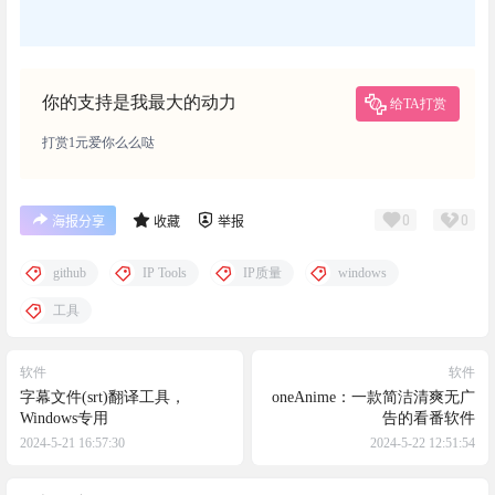
你的支持是我最大的动力
给TA打赏
打赏1元爱你么么哒
0
0
海报分享
收藏
举报
github
IP Tools
IP质量
windows
工具
软件
软件
字幕文件(srt)翻译工具，
oneAnime：一款简洁清爽无广
Windows专用
告的看番软件
2024-5-21 16:57:30
2024-5-22 12:51:54