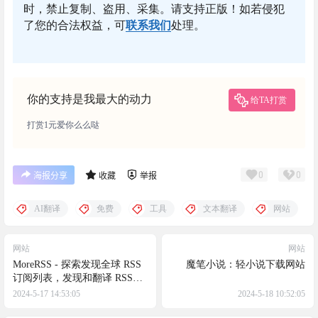
时，禁止复制、盗用、采集。请支持正版！如若侵犯
了您的合法权益，可
联系我们
处理。
你的支持是我最大的动力
给TA打赏
打赏1元爱你么么哒
0
0
海报分享
收藏
举报
AI翻译
免费
工具
文本翻译
网站
网站
网站
MoreRSS - 探索发现全球 RSS
魔笔小说：轻小说下载网站
订阅列表，发现和翻译 RSS
feeds
2024-5-17 14:53:05
2024-5-18 10:52:05