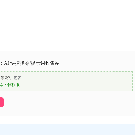
ort：AI 快捷指令/提示词收集站
的等级为
游客
得下载权限
址