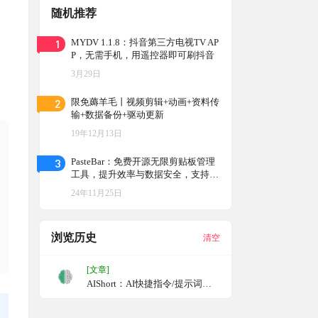
随机推荐
1
MYDV 1.1.8：抖音第三方电视TV AP
P，无需手机，用遥控器即可刷抖音
3月29日
2
限免薅羊毛丨视频剪辑+动画+资料传
输+数据备份+驱动更新
19年12月13日
3
PasteBar：免费开源无限剪贴板管理
工具，提升效率与数据安全，支持文
本、图像、文件、链接等多种内容类
24年11月25日
型，并允许用户设置常用的粘贴项以
快速粘贴
浏览历史
清空
[文章]
AIShort：AI快捷指令/提示词收
集站