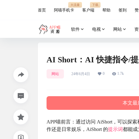
大流量
下载
首页
阿喵手机卡
客户端
帮助
签到
赞
软件
电视
网站
资
AI Short：AI 快捷指令
0
1.7k
网站
24年6月4日
本文最后
APP喵前言：通过访问 AiShort，可以探
作还是日常娱乐，AiShort 的
提示词
都能成