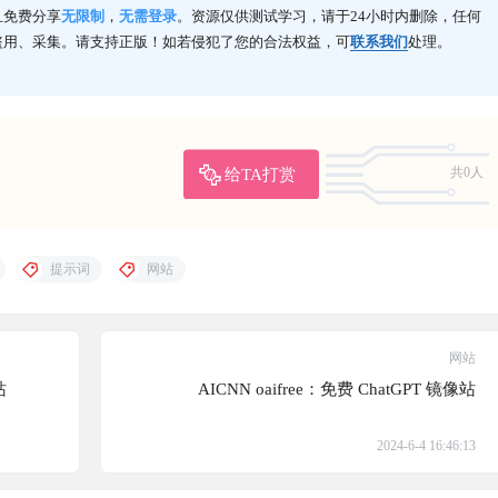
且免费分享
无限制
，
无需登录
。资源仅供测试学习，请于24小时内删除，任何
盗用、采集。请支持正版！如若侵犯了您的合法权益，可
联系我们
处理。
给TA打赏
共0人
提示词
网站
网站
站
AICNN oaifree：免费 ChatGPT 镜像站
2024-6-4 16:46:13