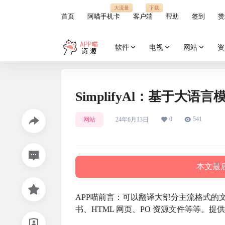
大流量
下载
首页
阿喵手机卡
客户端
帮助
签到
赞
软件
电视
网站
资
SimplifyAl：基于大
0
541
网站
24年6月13日
本文最后
APP喵前言：可以翻译大部分主流格式的文档，包括 
书、HTML 网页、PO 资源文件等等。提