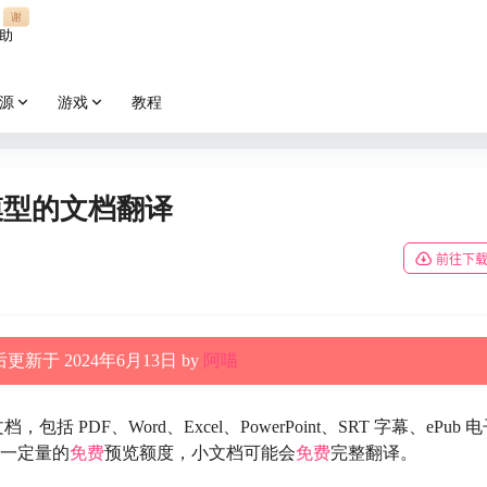
谢
助
源
游戏
教程
语言模型的文档翻译
前往下
更新于 2024年6月13日 by
阿喵
PDF、Word、Excel、PowerPoint、SRT 字幕、ePub 
供一定量的
免费
预览额度，小文档可能会
免费
完整翻译。