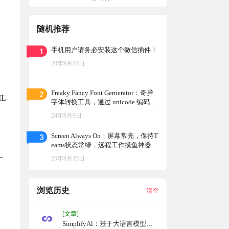
随机推荐
1
手机用户请务必安装这个微信插件！
20年9月15日
2
Freaky Fancy Font Gernerator：奇异
L
字体转换工具，通过 unicode 编码创
建各种独特的字体样式
24年9月9日
3
Screen Always On：屏幕常亮，保持T
eams状态常绿，远程工作摸鱼神器
一
25年9月15日
浏览历史
清空
[文章]
SimplifyAl：基于大语言模型的