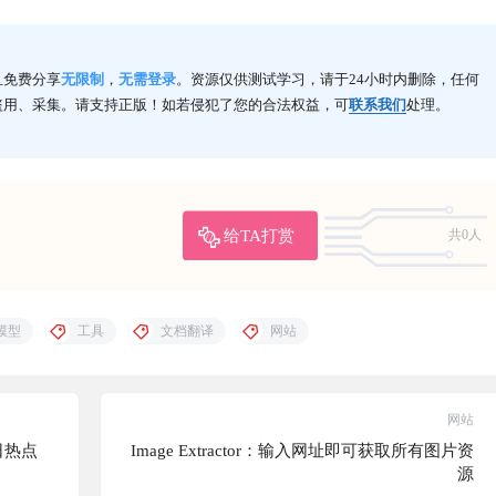
且免费分享
无限制
，
无需登录
。资源仅供测试学习，请于24小时内删除，任何
盗用、采集。请支持正版！如若侵犯了您的合法权益，可
联系我们
处理。
给TA打赏
共0人
模型
工具
文档翻译
网站
网站
日热点
Image Extractor：输入网址即可获取所有图片资
源