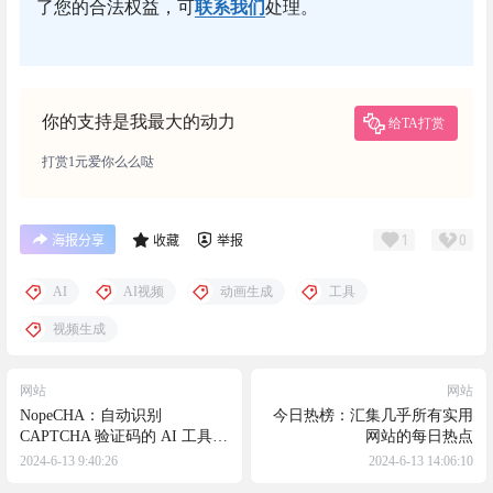
了您的合法权益，可
联系我们
处理。
你的支持是我最大的动力
给TA打赏
打赏1元爱你么么哒
1
0
海报分享
收藏
举报
AI
AI视频
动画生成
工具
视频生成
网站
网站
NopeCHA：自动识别
今日热榜：汇集几乎所有实用
CAPTCHA 验证码的 AI 工具插
网站的每日热点
件
2024-6-13 9:40:26
2024-6-13 14:06:10