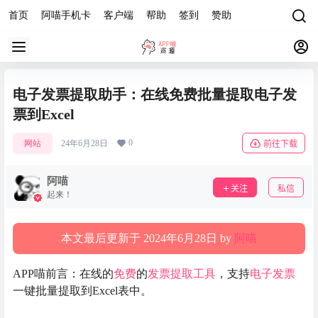
首页
阿喵手机卡
客户端
帮助
签到
赞助
电子发票提取助手：在线免费批量提取电子发
票到Excel
0
网站
24年6月28日
前往下载
阿喵
关注
私信
起来！
本文最后更新于 2024年6月28日 by
阿喵
APP喵前言：在线的
免费
的
发票提取
工具
，支持
电子发票
一键批量提取到Excel表中。