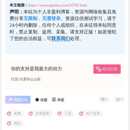
本文链接：
https://www.appmiu.com/24762.html
声明：
本站为个人非盈利博客，资源均网络收集且免
费分享
无限制
，
无需登录
。资源仅供测试学习，请于
24小时内删除，任何个人或组织，在未征得本站同意
时，禁止复制、盗用、采集。请支持正版！如若侵犯
了您的合法权益，可
联系我们
处理。
你的支持是我最大的动力
给TA打赏
打赏1元爱你么么哒
0
0
海报分享
收藏
举报
免费
发票提取
工具
电子发票
网站