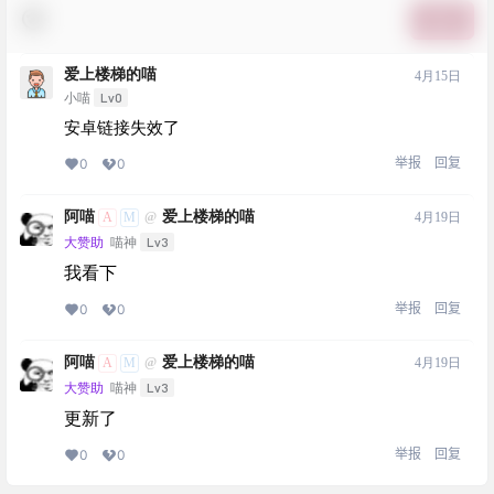
提交
爱上楼梯的喵
4月15日
Lv0
小喵
安卓链接失效了
举报
回复
0
0
阿喵
爱上楼梯的喵
A
M
4月19日
@
Lv3
大赞助
喵神
我看下
举报
回复
0
0
阿喵
爱上楼梯的喵
A
M
4月19日
@
Lv3
大赞助
喵神
更新了
举报
回复
0
0