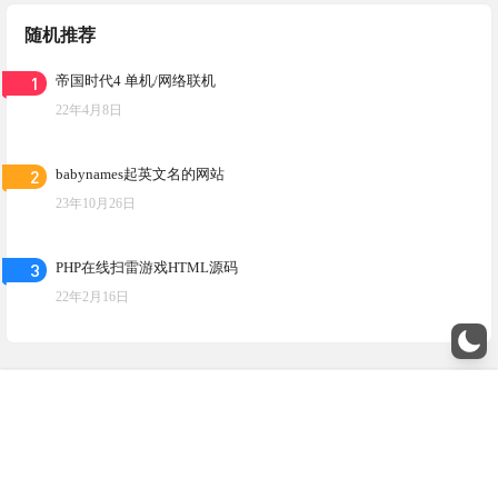
随机推荐
1
帝国时代4 单机/网络联机
22年4月8日
2
babynames起英文名的网站
23年10月26日
3
PHP在线扫雷游戏HTML源码
22年2月16日
菜单
搜索
我的
顶部
本站由酷盾安全提供CDN加速服务