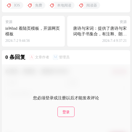
IOS
免费
本地阅读
阅读器
资源
资源
inWind 着陆页模板，开源网页
唐诗与宋词：提供了唐诗与宋
模板
词电子书集合，有注释、朗读
功能，界面简洁
2024-7-2 9:44:56
2024-7-4 9:37:21
0 条回复
A
M
文章作者
管理员
欢迎您，新朋友，感谢参与互动！
确认修改
您必须登录或注册以后才能发表评论
登录