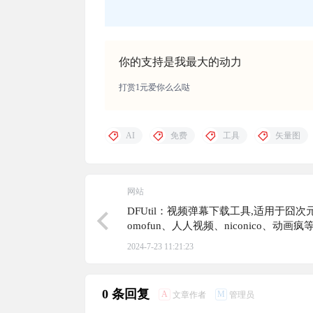
你的支持是我最大的动力
打赏1元爱你么么哒
AI
免费
工具
矢量图
网站
DFUtil：视频弹幕下载工具,适用于囧次
omofun、人人视频、niconico、动画疯
2024-7-23 11:21:23
0 条回复
A
M
文章作者
管理员