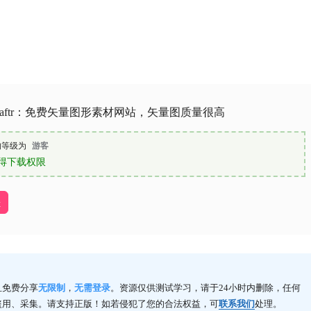
orCraftr：免费矢量图形素材网站，矢量图质量很高
的等级为
游客
得下载权限
址
且免费分享
无限制
，
无需登录
。资源仅供测试学习，请于24小时内删除，任何
盗用、采集。请支持正版！如若侵犯了您的合法权益，可
联系我们
处理。