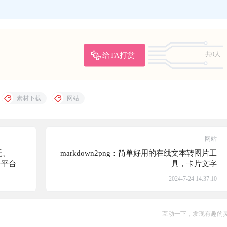
给TA打赏
共0人
素材下载
网站
网站
元、
markdown2png：简单好用的在线文本转图片工
等平台
具，卡片文字
2024-7-24 14:37:10
互动一下，发现有趣的