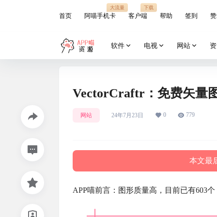
大流量
下载
首页
阿喵手机卡
客户端
帮助
签到
赞
软件
电视
网站
资
VectorCraftr：免
0
779
网站
24年7月23日
本文最后
APP喵前言：图形质量高，目前已有603