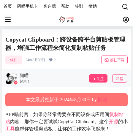
首页
阿喵手机卡
客户端
帮助
签到
赞助
Copycat Clipboard：跨设备跨平台剪贴板管理
器，增强工作流程来简化复制粘贴任务
0
软件
24年8月30日
前往下载
阿喵
关注
私信
起来！
本文最后更新于 2024年8月30日 by
阿喵
APP喵前言：如果你经常需要在不同设备或应用间
复制粘
贴
内容，那你一定要试试CopyCat Clipboard。这个
开源
的小
工具
能帮你管理剪贴板，让你的工作效率飞起来！