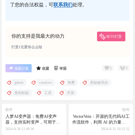
了您的合法权益，可
联系我们
处理。
你的支持是我最大的动力
给TA打赏
打赏1元爱你么么哒
0
0
海报分享
收藏
举报
github
windows
免费
剪贴板同步
复制粘贴
工具
开源
软件
软件
入梦AI变声器：免费AI变声
VectorVein：开源的无代码AI工
器，支持实时变声，可用于游
作流软件，利用 AI 的力量构建
戏直播和聊天
您的个人知识库+自动化工作流
2024-8-30 12:49:36
2024-8-31 10:31:52
程，无需编程，只需拖拽即可