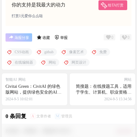
你的支持是我最大的动力
给TA打赏
打赏1元爱你么么哒
0
0
海报分享
收藏
举报
CSS动画
github
像素艺术
免费
在线编辑器
网站
网页设计
智能AI
网站
网站
Civitai Green：CivitAI 的绿色
简搜题：在线搜题工具，适用
版网站，提供绿色安全的AI图
于学生、计算机、职业资格、
片和AI模型，无色情，无重口
公务员等各种考试，覆盖范围
2024-9-5 10:02:01
2024-9-5 15:34:56
味内容
非常广泛
0 条回复
A
M
文章作者
管理员
欢迎您，新朋友，感谢参与互动！
确认修改