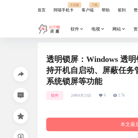
大流量
下载
首页
阿喵手机卡
客户端
帮助
签到
赞
软件
电视
网站
资
透明锁屏：Windows
持开机自启动、屏蔽任务
系统锁屏等功能
0
2.7k
软件
24年9月23日
本文最后