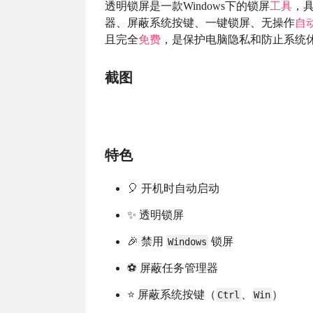
透明锁屏是一款Windows下的锁屏
工具
，具
器、屏蔽系统按键、一键锁屏、无操作
自
且完全
免费
，是保护电脑隐私和防止系统
截图
特色
🎈 开机时自动启动
✨ 透明锁屏
🎉 禁用
锁屏
Windows
⚽ 屏蔽任务管理器
⭐ 屏蔽系统按键（
、
）
Ctrl
Win