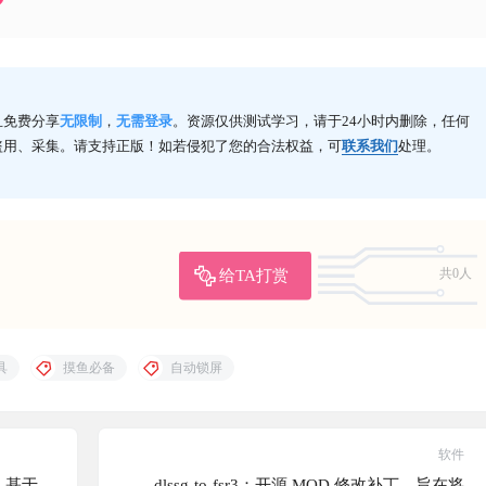
且免费分享
无限制
，
无需登录
。资源仅供测试学习，请于24小时内删除，任何
盗用、采集。请支持正版！如若侵犯了您的合法权益，可
联系我们
处理。
给TA打赏
共0人
具
摸鱼必备
自动锁屏
软件
具，基于
dlssg-to-fsr3：开源 MOD 修改补丁，旨在将