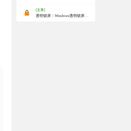
[文章]
透明锁屏：Windows透明锁屏工
具，让电脑只能看不能操作，支
持开机自启动、屏蔽任务管理
器、屏蔽系统按键、自动锁屏、
禁用系统锁屏等功能