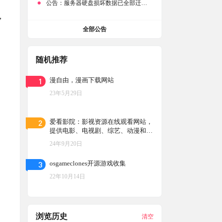
公告：
服务器硬盘损坏数据已全部迁移备份，网站恢复完成！
，
全部公告
随机推荐
1
漫自由，漫画下载网站
23年5月29日
2
爱看影院：影视资源在线观看网站，
提供电影、电视剧、综艺、动漫和纪
录片等影视作品，紧跟影视市场动
24年9月20日
态，及时更新最新影视作品
3
osgameclones开源游戏收集
22年10月14日
浏览历史
清空