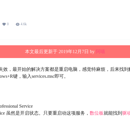
启wacom服务，解决wacom数位板驱动
0
4.6k
本文最后更新于 2019年12月7日 by
阿喵
失效，最开始的解决方案都是重启电脑，感觉特麻烦，后来找到
s+R键，输入services.msc即可。
sional Service
nal Service 虽然是开启状态。只要重启动这项服务，
数位板
就能找到
驱