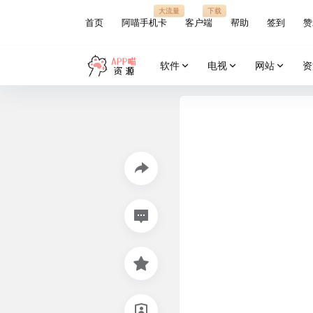
大流量
下载
首页
阿喵手机卡
客户端
帮助
签到
赞
软件
电视
网站
资