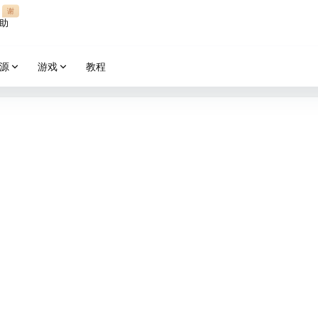
谢
助
源
游戏
教程