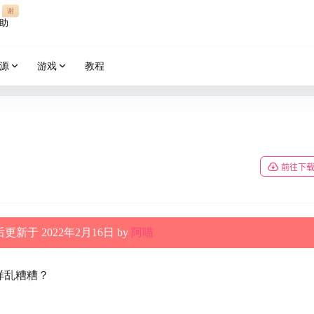
谢
助
源
游戏
教程
前往下
更新于 2022年2月16日 by
阿喵
样乱糟糟？