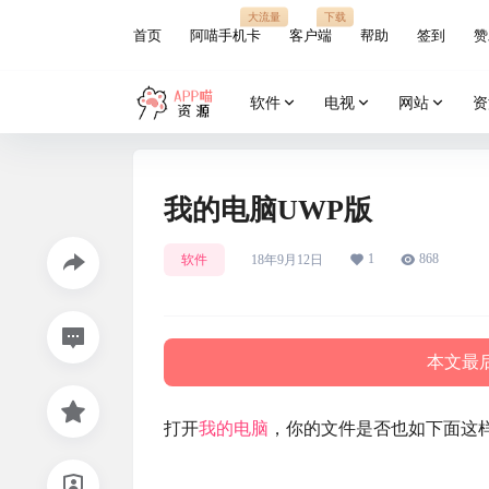
大流量
下载
首页
阿喵手机卡
客户端
帮助
签到
赞
软件
电视
网站
资
我的电脑UWP版
1
868
软件
18年9月12日
本文最后
打开
我的电脑
，你的文件是否也如下面这