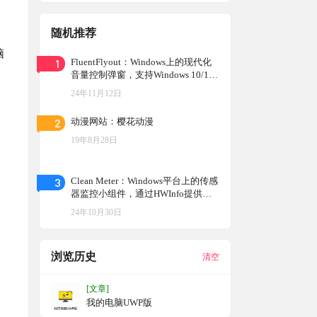
随机推荐
脑
1
FluentFlyout：Windows上的现代化
音量控制弹窗，支持Windows 10/1
1，提供与系统颜色主题相融合的设
24年11月12日
计，多种布局位置和个性化设置选项
2
动漫网站：樱花动漫
19年8月28日
3
Clean Meter：Windows平台上的传感
器监控小组件，通过HWInfo提供的
数据，以图形化的方式展示系统性能
24年10月30日
信息
浏览历史
清空
[文章]
我的电脑UWP版