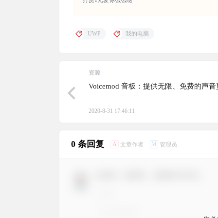
打赏1元爱你么么哒
UWP
我的电脑
资源
Voicemod 音板：提供无限、免费的声
2020-8-31 17:46:11
0 条回复
A
M
文章作者
管理员
欢迎您，新朋友，感谢参与互动！