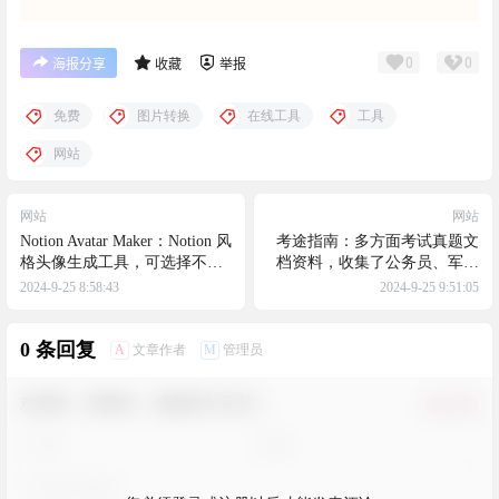
0
0
海报分享
收藏
举报
免费
图片转换
在线工具
工具
网站
网站
网站
Notion Avatar Maker：Notion 风
考途指南：多方面考试真题文
格头像生成工具，可选择不同
档资料，收集了公务员、军队
的发型、面部五官、配饰和颜
文职、事业单位、三支一扶、
2024-9-25 8:58:43
2024-9-25 9:51:05
色，也可随机生成
教师相关的考试真题
0 条回复
A
M
文章作者
管理员
欢迎您，新朋友，感谢参与互动！
确认修改