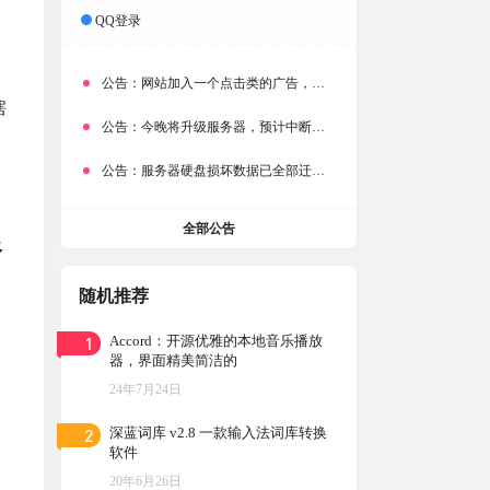
QQ登录
公告：
网站加入一个点击类的广告，大家点击下载按钮需要注意
瞎
公告：
今晚将升级服务器，预计中断时常为1分钟
公告：
服务器硬盘损坏数据已全部迁移备份，网站恢复完成！
全部公告
多
随机推荐
1
Accord：开源优雅的本地音乐播放
器，界面精美简洁的
24年7月24日
2
深蓝词库 v2.8 一款输入法词库转换
软件
20年6月26日