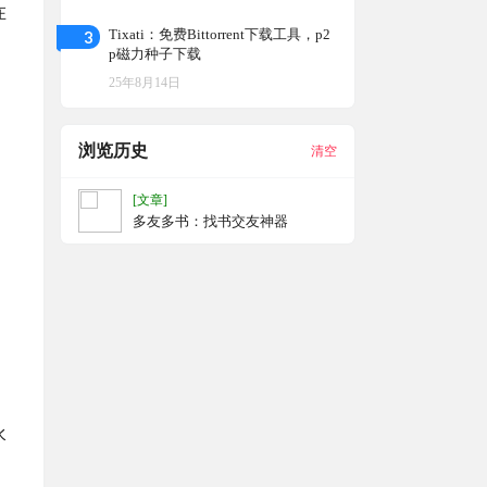
在
3
Tixati：免费Bittorrent下载工具，p2
p磁力种子下载
25年8月14日
浏览历史
清空
[文章]
多友多书：找书交友神器
水