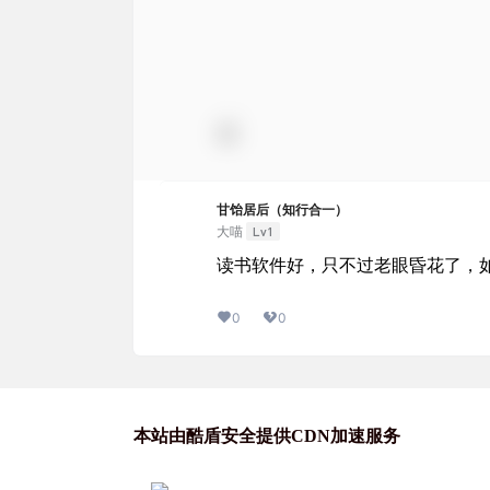
甘饴居后（知行合一）
Lv1
大喵
读书软件好，只不过老眼昏花了，如
0
0
本站由酷盾安全提供CDN加速服务