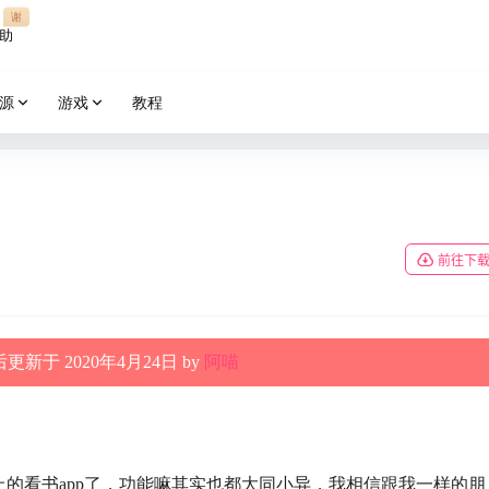
谢
助
源
游戏
教程
前往下
更新于 2020年4月24日 by
阿喵
的看书app了，功能嘛其实也都大同小异，我相信跟我一样的朋