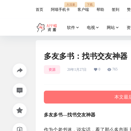
大流量
下载
首页
阿喵手机卡
客户端
帮助
签到
赞
软件
电视
网站
资
多友多书：找书交友神器
0
765
资源
20年1月27日
本文最后
多友多书—找书交友神器
作为个老书迷，说实话，看了那么多市面上