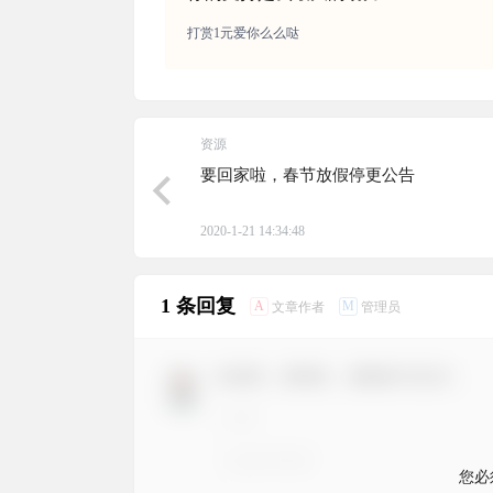
打赏1元爱你么么哒
资源
要回家啦，春节放假停更公告
2020-1-21 14:34:48
1 条回复
A
M
文章作者
管理员
欢迎您，新朋友，感谢参与互动！
您必