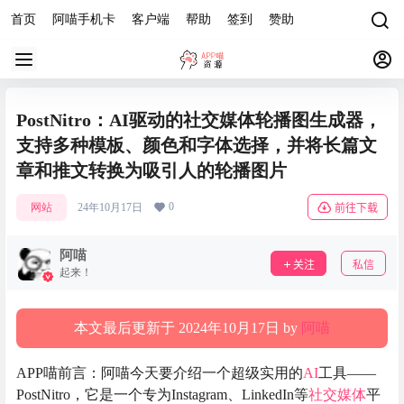
首页
阿喵手机卡
客户端
帮助
签到
赞助
PostNitro：AI驱动的社交媒体轮播图生成器，
支持多种模板、颜色和字体选择，并将长篇文
章和推文转换为吸引人的轮播图片
0
网站
24年10月17日
前往下载
阿喵
关注
私信
起来！
本文最后更新于 2024年10月17日 by
阿喵
APP喵前言：阿喵今天要介绍一个超级实用的
AI
工具——
PostNitro，它是一个专为Instagram、LinkedIn等
社交媒体
平