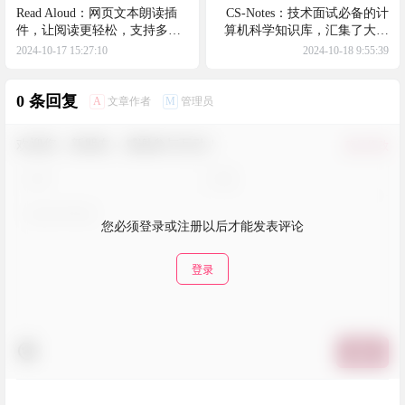
Read Aloud：网页文本朗读插
CS-Notes：技术面试必备的计
件，让阅读更轻松，支持多种
算机科学知识库，汇集了大量
语言和语音选项，支持
计算机科学领域的基础知识
2024-10-17 15:27:10
2024-10-18 9:55:39
Chrome、Firefox和Edge浏览器
0 条回复
A
M
文章作者
管理员
欢迎您，新朋友，感谢参与互动！
确认修改
您必须登录或注册以后才能发表评论
登录
提交