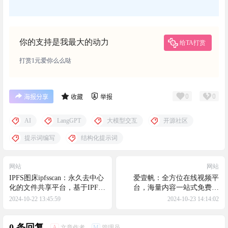
你的支持是我最大的动力
给TA打赏
打赏1元爱你么么哒
0
0
海报分享
收藏
举报
AI
LangGPT
大模型交互
开源社区
提示词编写
结构化提示词
网站
网站
IPFS图床ipfsscan：永久去中心
爱壹帆：全方位在线视频平
化的文件共享平台，基于IPFS
台，海量内容一站式免费观
技术的去中心化文件共享平
看，包括最新的电影、电视
2024-10-22 13:45:59
2024-10-23 14:14:02
台，它允许用户通过简单的上
剧、综艺和动漫
传方式永久保存和共享文件
0 条回复
A
M
文章作者
管理员