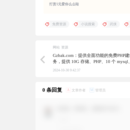
打赏1元爱你么么哒
免费资源
小说搜索
武侠
网站
资源
Gzbak.com：提供全面功能的免费PHP
务，提供 10G 存储、PHP、10 个 mysql
号、ssl 证书、10 个免费二级域名、邮
2024-10-30 9:42:37
0 条回复
A
M
文章作者
管理员
欢迎您，新朋友，感谢参与互动！