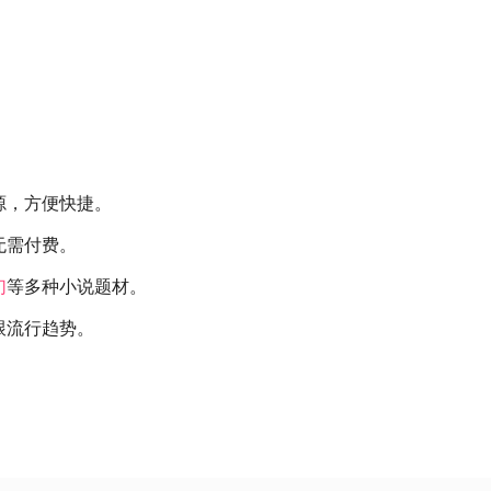
源，方便快捷。
无需付费。
幻
等多种小说题材。
跟流行趋势。