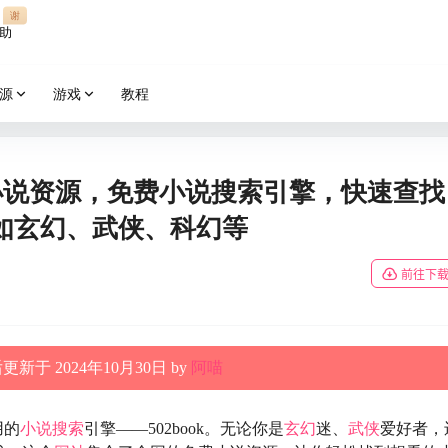
谢
助
源
游戏
教程
全网小说资源，免费小说搜索引擎，快速查找
如玄幻、武侠、科幻等
前往下
新于 2024年10月30日 by
阿喵
用的
小说搜索
引擎——502book。无论你是
玄幻
迷、
武侠
爱好者，