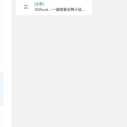
[文章]
502book：一键搜索全网小说资
源，免费小说搜索引擎，快速查
找并阅读各种类型的小说，如玄
幻、武侠、科幻等