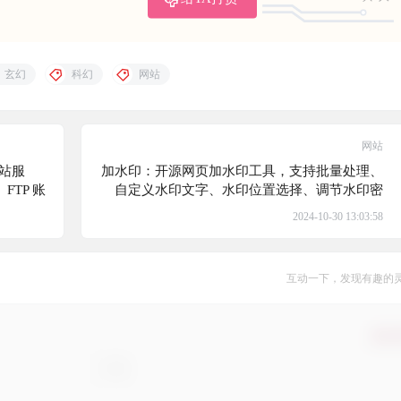
玄幻
科幻
网站
网站
建站服
加水印：开源网页加水印工具，支持批量处理、
、FTP 账
自定义水印文字、水印位置选择、调节水印密
件服务
度、自定义水印颜色、调节水印大小、实时预
2024-10-30 13:03:58
览、一键下载等功能
互动一下，发现有趣的
确认