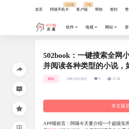
大流量
下载
首页
阿喵手机卡
客户端
帮助
签到
赞
软件
电视
网站
资
502book：一键搜索
并阅读各种类型的小说，
0
12.3k
网站
24年10月30日
本文最后更
APP喵前言：阿喵今天要介绍一个超级实