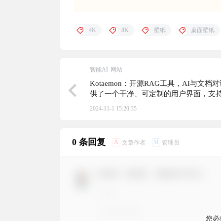
4K
8K
壁纸
桌面壁纸
智能AI
网站
Kotaemon：开源RAG工具，AI与文档
供了一个干净、可定制的用户界面，支
LLMs和嵌入模型，轻松组织文件、协作
2024-11-1 15:20:35
聊天
0 条回复
A
M
文章作者
管理员
欢迎您，新朋友，感谢参与互动！
您必