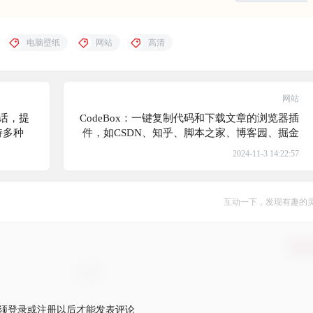
电脑壁纸
网站
高清
网站
对话，提
CodeBox：一键复制代码和下载文章的浏览器插
持多种
件，如CSDN、知乎、脚本之家、博客园、掘金
和分享
等，让你一键下载文章为HTML或Markdown文件
2024-11-3 14:22:57
互动一下，发现有趣的
确认
须登录或注册以后才能发表评论