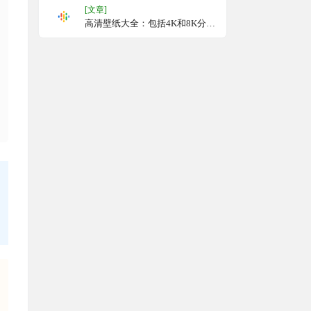
[文章]
高清壁纸大全：包括4K和8K分辨
率的图片，涵盖汽车、游戏等多
个主题，满足不同用户的个性化
需求