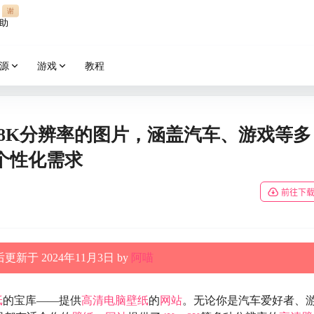
谢
助
源
游戏
教程
8K分辨率的图片，涵盖汽车、游戏等多
个性化需求
前往下
更新于 2024年11月3日 by
阿喵
纸
的宝库——提供
高清
电脑壁纸
的
网站
。无论你是汽车爱好者、