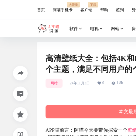
大流量
下载
首页
阿喵手机卡
客户端
帮助
签到
赞
软件
电视
网站
资
高清壁纸大全：包括4K和
个主题，满足不同用户的
0
1.8k
网站
24年11月3日
本文最后
APP喵前言：阿喵今天要带你探索一个
壁