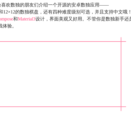
给喜欢数独的朋友们介绍一个开源的安卓数独应用——
、9×9和12×12的数独棋盘，还有四种难度级别可选，并且支持中文哦
Compose
和
Material3
设计，界面美观又好用。不管你是数独新手还
游戏体验。