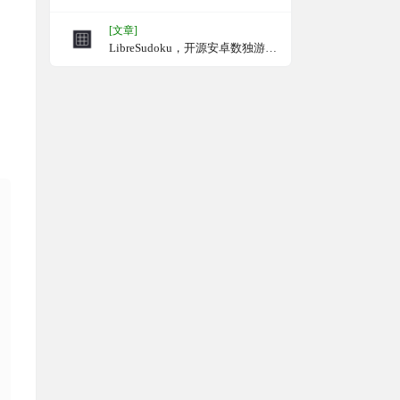
[文章]
LibreSudoku，开源安卓数独游戏
新体验，支持6×6、9×9和12×12
的数独棋盘，并提供四种难度级
别，具有高度的自定义性和用户
友好性