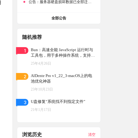
公告：
服务器硬盘损坏数据已全部迁移备份，网站恢复完成！
用
全部公告
随机推荐
1
Bun：高速全能 JavaScript 运行时与
工具包，用于多种操作系统，支持前
端与后端开发，满足不同项目需求
25年4月26日
2
AlDente Pro v1_22_3-macOS上的电
池优化神器
23年10月23日
3
U盘修复“系统找不到指定文件”
21年1月17日
浏览历史
清空