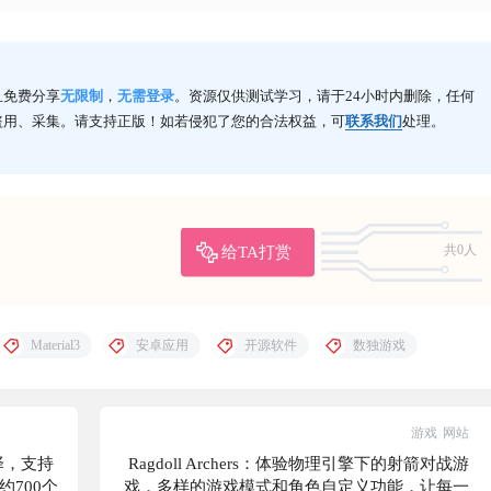
且免费分享
无限制
，
无需登录
。资源仅供测试学习，请于24小时内删除，任何
盗用、采集。请支持正版！如若侵犯了您的合法权益，可
联系我们
处理。
给TA打赏
共0人
Material3
安卓应用
开源软件
数独游戏
游戏
网站
择，支持
Ragdoll Archers：体验物理引擎下的射箭对战游
约700个
戏，多样的游戏模式和角色自定义功能，让每一