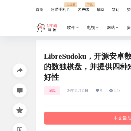
大流量
下载
首页
阿喵手机卡
客户端
帮助
签到
赞
软件
电视
网站
资
LibreSudoku，开源安
的数独棋盘，并提供四种
好性
0
1.4k
游戏
24年11月11日
本文最后更