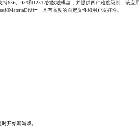
，支持6×6、9×9和12×12的数独棋盘，并提供四种难度级别。该应
mpose和Material3设计，具有高度的自定义性和用户友好性。
。
随时开始新游戏。