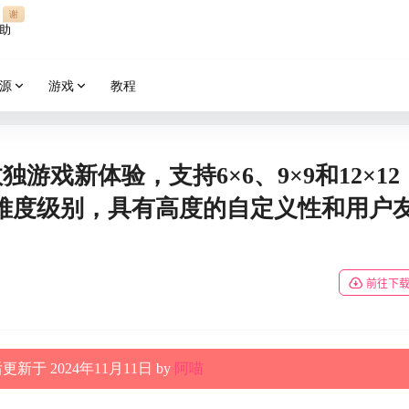
谢
助
源
游戏
教程
卓数独游戏新体验，支持6×6、9×9和12×12
难度级别，具有高度的自定义性和用户
前往下
新于 2024年11月11日 by
阿喵