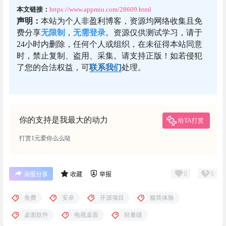
本文链接：
https://www.appmiu.com/28609.html
声明：
本站为个人非盈利博客，资源均网络收集且免
费分享
无限制
，
无需登录
。资源仅供测试学习，请于
24小时内删除，任何个人或组织，在未征得本站同意
时，禁止复制、盗用、采集。请支持正版！如若侵犯
了您的合法权益，可
联系我们
处理。
你的支持是我最大的动力
给TA打赏
打赏1元爱你么么哒
0
0
海报分享
收藏
举报
免费
安卓
开源项目
极简体验
桌面软件
电视桌面
轻量级