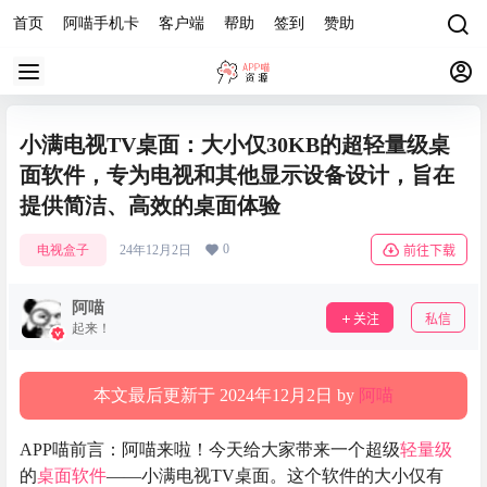
首页
阿喵手机卡
客户端
帮助
签到
赞助
小满电视TV桌面：大小仅30KB的超轻量级桌
面软件，专为电视和其他显示设备设计，旨在
提供简洁、高效的桌面体验
0
电视盒子
24年12月2日
前往下载
阿喵
关注
私信
起来！
本文最后更新于 2024年12月2日 by
阿喵
APP喵前言：阿喵来啦！今天给大家带来一个超级
轻量级
的
桌面软件
——小满电视TV桌面。这个软件的大小仅有