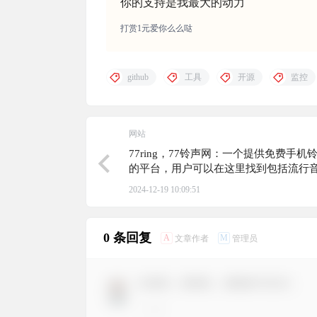
你的支持是我最大的动力
打赏1元爱你么么哒
github
工具
开源
监控
网站
77ring，77铃声网：一个提供免费手机
的平台，用户可以在这里找到包括流行
漫铃声在内的多种铃声资源，满足个性
2024-12-19 10:09:51
铃声需求
0 条回复
A
M
文章作者
管理员
欢迎您，新朋友，感谢参与互动！