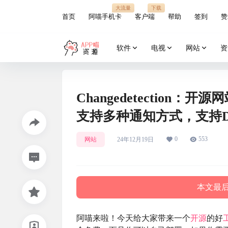
大流量
下载
首页
阿喵手机卡
客户端
帮助
签到
赞
软件
电视
网站
资
Changedetectio
支持多种通知方式，支持Do
0
553
网站
24年12月19日
本文最后更
阿喵来啦！今天给大家带来一个
开源
的好