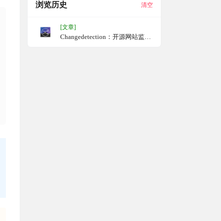
浏览历史
清空
[文章]
Changedetection：开源网站监控
工具，自部署并监控网站变化，
支持多种通知方式，支持Docker
部署