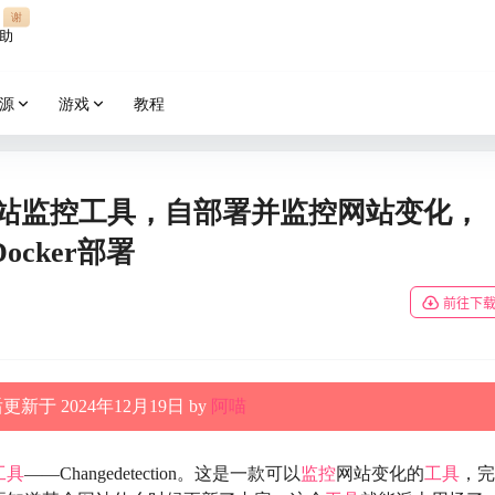
谢
助
源
游戏
教程
n：开源网站监控工具，自部署并监控网站变化，
cker部署
前往下
新于 2024年12月19日 by
阿喵
工具
——Changedetection。这是一款可以
监控
网站变化的
工具
，完