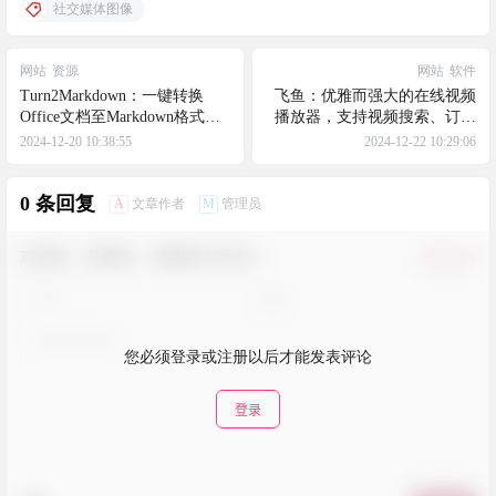
社交媒体图像
网站
资源
网站
软件
Turn2Markdown：一键转换
飞鱼：优雅而强大的在线视频
Office文档至Markdown格式的
播放器，支持视频搜索、订阅
便捷工具，基于
和播放等核心功能，可通过网
2024-12-20 10:38:55
2024-12-22 10:29:06
microsoft/markitdown
页版随时随地观看视频
0 条回复
A
M
文章作者
管理员
欢迎您，新朋友，感谢参与互动！
确认修改
您必须登录或注册以后才能发表评论
登录