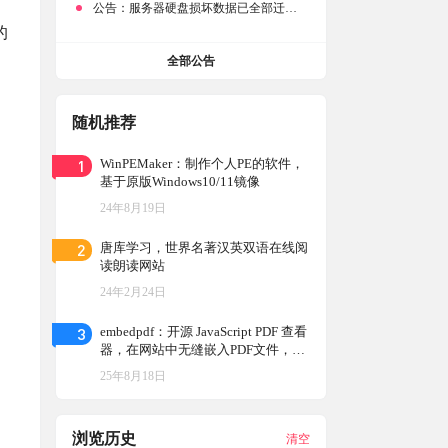
公告：
服务器硬盘损坏数据已全部迁移备份，网站恢复完成！
的
全部公告
随机推荐
1
WinPEMaker：制作个人PE的软件，
基于原版Windows10/11镜像
24年8月19日
2
唐库学习，世界名著汉英双语在线阅
读朗读网站
24年2月24日
3
embedpdf：开源 JavaScript PDF 查看
器，在网站中无缝嵌入PDF文件，在
网页中接入 PDF viewer，轻松做个文
25年8月18日
档站
浏览历史
清空