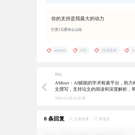
你的支持是我最大的动力
打赏1元爱你么么哒
android
IOS
OCR技术
w
网站
AMiner：AI赋能的学术检索平台，助
文撰写，支持论文的阅读和深度解析，
更好地理解论文内容
2024-12-29 14:35:38
0 条回复
A
M
文章作者
管理员