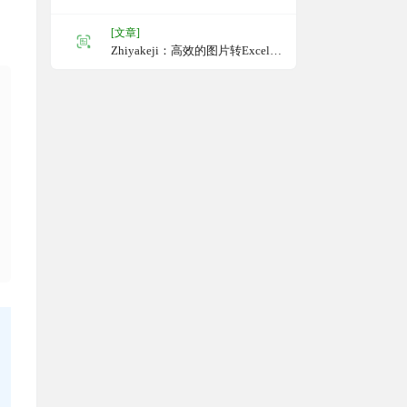
[文章]
Zhiyakeji：高效的图片转Excel工
具，能够精准识别图片中的表格
和文字，支持多种图片格式的转
换，适用于Android、iOS和Web
平台