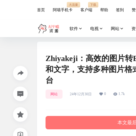
大流量
下载
首页
阿喵手机卡
客户端
帮助
签到
赞
软件
电视
网站
资
Zhiyakeji：高效的图
和文字，支持多种图片格式的
台
0
1.7k
网站
24年12月30日
本文最后更