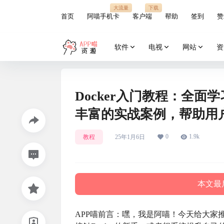
大流量
下载
首页
阿喵手机卡
客户端
帮助
签到
赞
软件
电视
网站
资
Docker入门教程：全面
丰富的实战案例，帮助用户
0
1.9k
教程
25年1月6日
本文最后
APP喵前言：嘿，我是阿喵！今天给大家推荐一