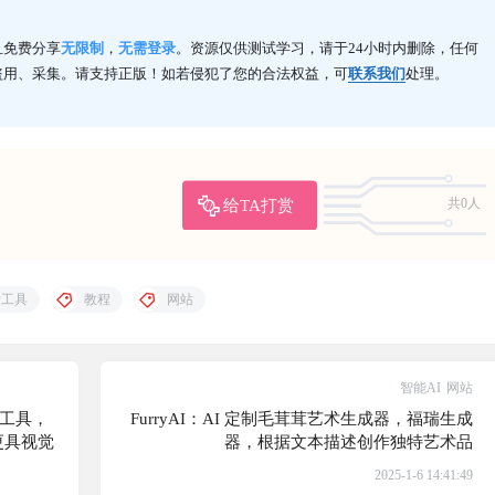
且免费分享
无限制
，
无需登录
。资源仅供测试学习，请于24小时内删除，任何
盗用、采集。请支持正版！如若侵犯了您的合法权益，可
联系我们
处理。
给TA打赏
共0人
发工具
教程
网站
智能AI
网站
意工具，
FurryAI：AI 定制毛茸茸艺术生成器，福瑞生成
更具视觉
器，根据文本描述创作独特艺术品
2025-1-6 14:41:49