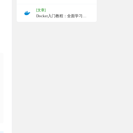
[文章]
Docker入门教程：全面学习
Docker安装、命令与实战应用，
供了丰富的实战案例，帮助用户
从基础到进阶快速掌握Docker的
使用