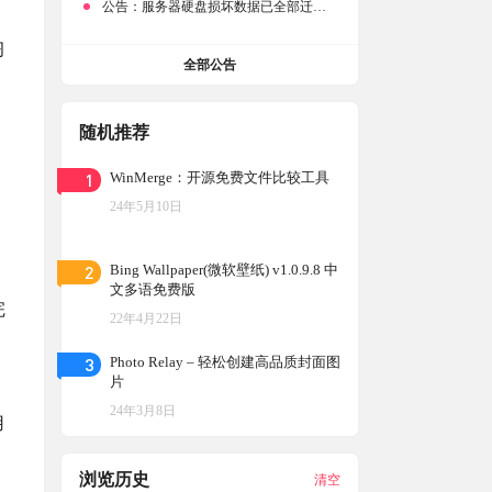
公告：
服务器硬盘损坏数据已全部迁移备份，网站恢复完成！
习
全部公告
随机推荐
1
WinMerge：开源免费文件比较工具
24年5月10日
2
Bing Wallpaper(微软壁纸) v1.0.9.8 中
文多语免费版
完
22年4月22日
3
Photo Relay – 轻松创建高品质封面图
。
片
24年3月8日
用
浏览历史
清空