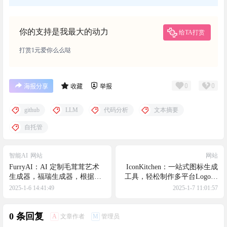
你的支持是我最大的动力
给TA打赏
打赏1元爱你么么哒
0
0
海报分享
收藏
举报
github
LLM
代码分析
文本摘要
自托管
智能AI
网站
网站
FurryAI：AI 定制毛茸茸艺术
IconKitchen：一站式图标生成
生成器，福瑞生成器，根据文
工具，轻松制作多平台Logo，
本描述创作独特艺术品
支持制作Android等的图标
2025-1-6 14:41:49
2025-1-7 11:01:57
0 条回复
A
M
文章作者
管理员