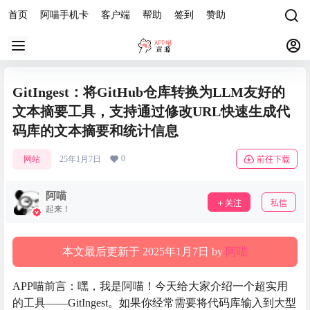
首页
阿喵手机卡
客户端
帮助
签到
赞助
GitIngest：将GitHub仓库转换为LLM友好的
文本摘要工具，支持通过修改URL快速生成代
码库的文本摘要和统计信息
0
网站
25年1月7日
前往下载
阿喵
关注
私信
起来！
本文最后更新于 2025年1月7日 by
阿喵
APP喵前言：嘿，我是阿喵！今天给大家介绍一个超实用
的工具——GitIngest。如果你经常需要将代码库输入到大型