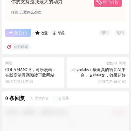
你的支持是我最大的动力
给TA打赏
打赏1元爱你么么哒
0
0
海报分享
收藏
举报
临时邮箱
网站
智能AI
网站
COLAMANGA，可乐漫画：
elevenlabs：最逼真的语音AI平
在线高清漫画阅读下载网站
台，支持中文，效果超好
2025-7-22 11:27:49
2025-7-25 16:09:03
0 条回复
A
M
文章作者
管理员
欢迎您，新朋友，感谢参与互动！
确认修改