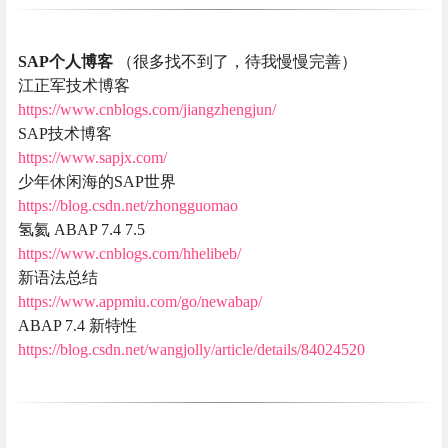
SAP个人博客
（很多找不到了，待我慢慢完善）
江正军技术博客
https://www.cnblogs.com/jiangzhengjun/
SAP技术博客
https://www.sapjx.com/
少年休闲海的SAP世界
https://blog.csdn.net/zhongguomao
氢氦 ABAP 7.4 7.5
https://www.cnblogs.com/hhelibeb/
新语法总结
https://www.appmiu.com/go/newabap/
ABAP 7.4 新特性
https://blog.csdn.net/wangjolly/article/details/84024520