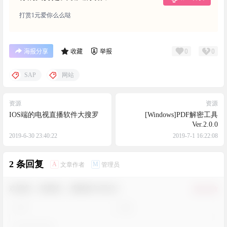
打赏1元爱你么么哒
0
0
海报分享
收藏
举报
SAP
网站
资源
资源
IOS端的电视直播软件大搜罗
[Windows]PDF解密工具
Ver.2.0.0
2019-6-30 23:40:22
2019-7-1 16:22:08
2 条回复
A
M
文章作者
管理员
欢迎您，新朋友，感谢参与互动！
确认修改