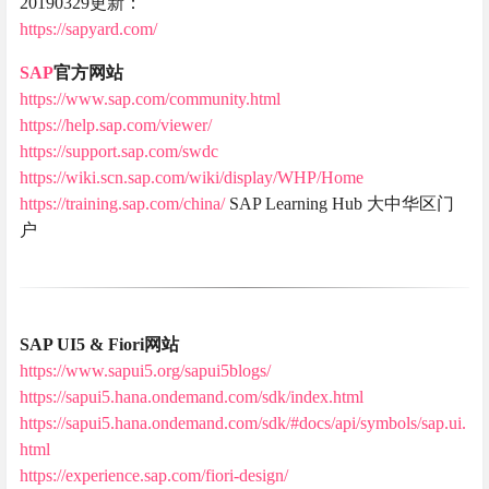
20190329更新：
https://sapyard.com/
SAP
官方网站
https://www.sap.com/community.html
https://help.sap.com/viewer/
https://support.sap.com/swdc
https://wiki.scn.sap.com/wiki/display/WHP/Home
https://training.sap.com/china/
SAP Learning Hub 大中华区门
户
SAP UI5 & Fiori网站
https://www.sapui5.org/sapui5blogs/
https://sapui5.hana.ondemand.com/sdk/index.html
https://sapui5.hana.ondemand.com/sdk/#docs/api/symbols/sap.ui.
html
https://experience.sap.com/fiori-design/