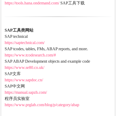
https://tools.hana.ondemand.com/
SAP工具下载
SAP工具类网站
SAP technical
https://saptechnical.com/
SAP tcodes, tables, FMs, ABAP reports, and more.
https://www.tcodesearch.com/#
SAP ABAP Development objects and example code
https://www.se80.co.uk/
SAP文库
https://www.sapdoc.cn/
SAP中文网
https://manual.sapzh.com/
程序员实验室
https://www.prglab.com/blog/p/category/abap