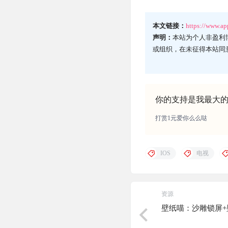
本文链接：
https://www.a
声明：
本站为个人非盈利
或组织，在未征得本站同
你的支持是我最大
打赏1元爱你么么哒
IOS
电视
资源
壁纸喵：沙雕锁屏+