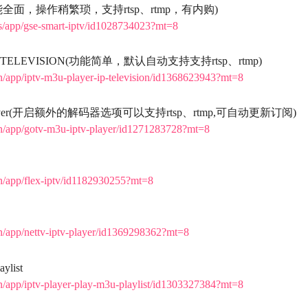
(功能全面，操作稍繁琐，支持rtsp、rtmp，有内购)
/us/app/gse-smart-iptv/id1028734023?mt=8
-IP TELEVISION(功能简单，默认自动支持支持rtsp、rtmp)
/cn/app/iptv-m3u-player-ip-television/id1368623943?mt=8
 Player(开启额外的解码器选项可以支持rtsp、rtmp,可自动更新订阅)
/cn/app/gotv-m3u-iptv-player/id1271283728?mt=8
/cn/app/flex-iptv/id1182930255?mt=8
/cn/app/nettv-iptv-player/id1369298362?mt=8
aylist
/cn/app/iptv-player-play-m3u-playlist/id1303327384?mt=8