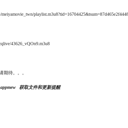
278/meiyamovie_twn/playlist.m3u8?tid=16704425&tsum=87d465e2f44
tv/zqlive/43626_vQOn9.m3u8
请期待。。。
appmew 获取文件和更新提醒