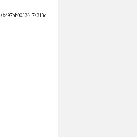
48abd97bb0032617a213c