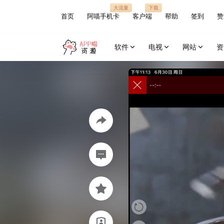
大流量
下载
首页
阿喵手机卡
客户端
帮助
签到
赞
软件
电视
网站
资