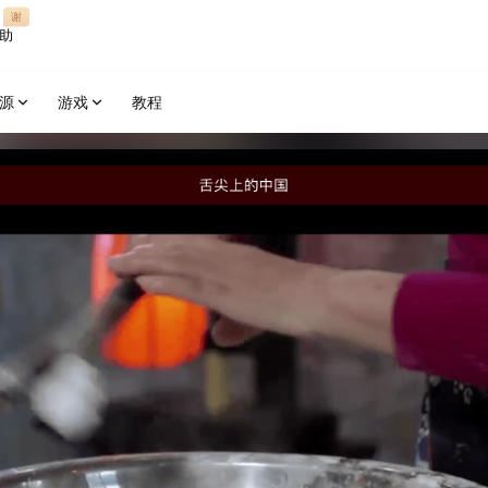
谢
助
源
游戏
教程