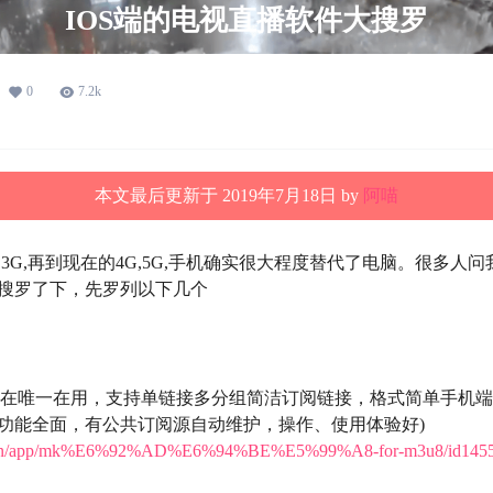
IOS端的电视直播软件大搜罗
0
7.2k
本文最后更新于 2019年7月18日 by
阿喵
3G,再到现在的4G,5G,手机确实很大程度替代了电脑。很多人
搜罗了下，先罗列以下几个
3U8(现在唯一在用，支持单链接多分组简洁订阅链接，格式简单手
功能全面，有公共订阅源自动维护，操作、使用体验好)
.com/cn/app/mk%E6%92%AD%E6%94%BE%E5%99%A8-for-m3u8/id145