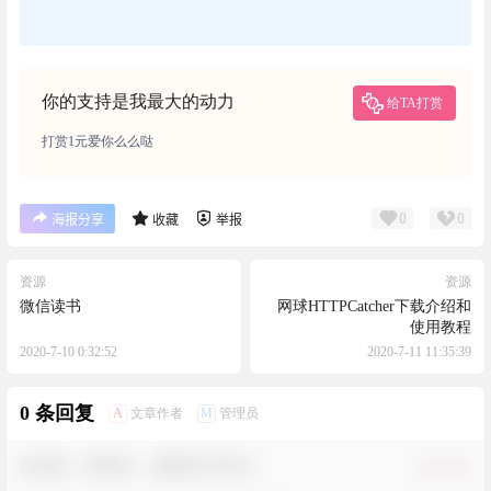
你的支持是我最大的动力
给TA打赏
打赏1元爱你么么哒
0
0
海报分享
收藏
举报
资源
资源
微信读书
网球HTTPCatcher下载介绍和
使用教程
2020-7-10 0:32:52
2020-7-11 11:35:39
0 条回复
A
M
文章作者
管理员
欢迎您，新朋友，感谢参与互动！
确认修改