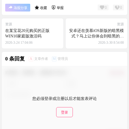
0
0
海报分享
收藏
举报
资源
资源
在某宝花20元购买的正版
安卓还在羡慕iOS新版的暗黑模
WIN10家庭版激活码
式？马上让你体会到暗黑的快
乐！
2020-3-24 17:04:06
2020-3-30 8:54:00
0 条回复
A
M
文章作者
管理员
欢迎您，新朋友，感谢参与互动！
确认修改
您必须登录或注册以后才能发表评论
登录